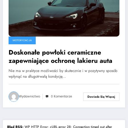
MOTORYZACJA
Doskonałe powłoki ceramiczne
zapewniające ochronę lakieru auta
Nie ma w praktyce możliwości by skutecznie i w pozytywny sposób
wpłynąć na długotrwałą kondycję…
Wydawnictwo
0 Komentarze
Dowiedz Się Więcej
Błąd RSS:
WP HTTP Error: cURL error 28: Connection timed out after