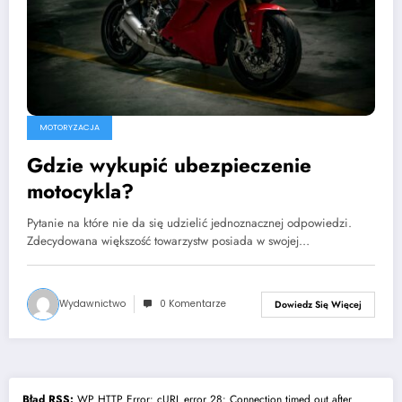
MOTORYZACJA
Gdzie wykupić ubezpieczenie
motocykla?
Pytanie na które nie da się udzielić jednoznacznej odpowiedzi.
Zdecydowana większość towarzystw posiada w swojej…
Wydawnictwo
0 Komentarze
Dowiedz Się Więcej
Błąd RSS:
WP HTTP Error: cURL error 28: Connection timed out after